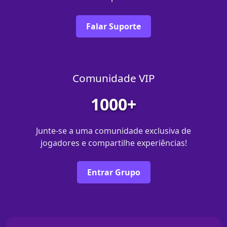
Falar Suporte
Comunidade VIP
1000+
Junte-se a uma comunidade exclusiva de
jogadores e compartilhe experiências!
Entrar Grupo