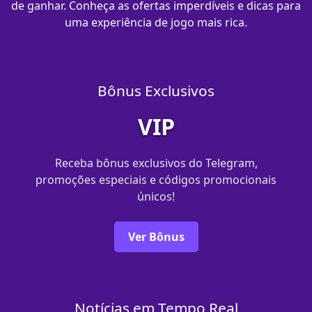
de ganhar. Conheça as ofertas imperdíveis e dicas para
uma experiência de jogo mais rica.
Bônus Exclusivos
VIP
Receba bônus exclusivos do Telegram,
promoções especiais e códigos promocionais
únicos!
Ver Bônus
Notícias em Tempo Real