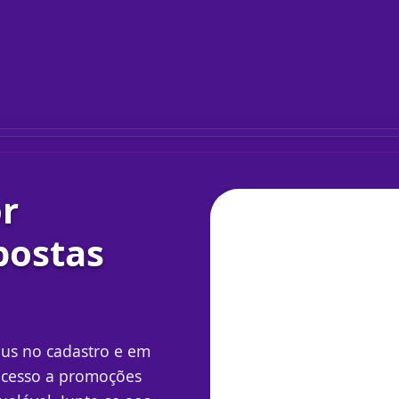
or
postas
us no cadastro e em
acesso a promoções