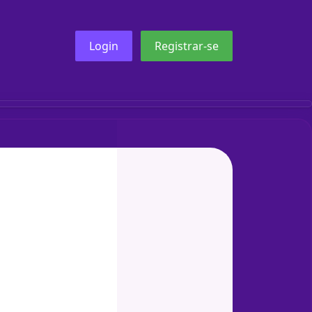
Login
Registrar-se