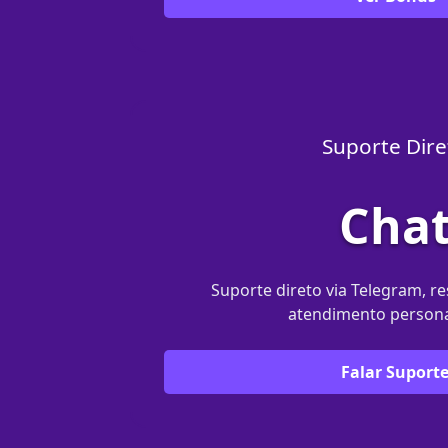
Suporte Dire
Cha
Suporte direto via Telegram, r
atendimento persona
Falar Suport