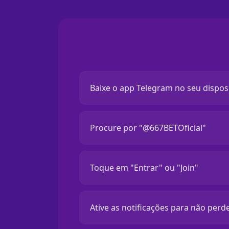
Baixe o app Telegram no seu disposi
Procure por "@667BETOficial"
Toque em "Entrar" ou "Join"
Ative as notificações para não perd