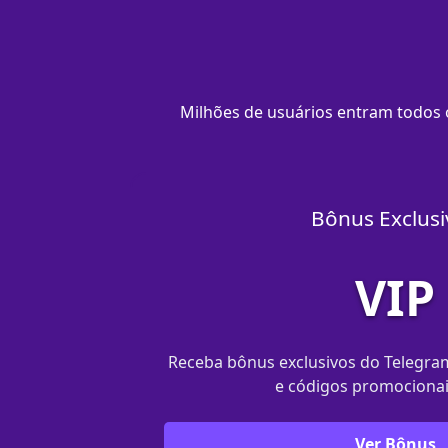
Milhões de usuários entram todos o
Bônus Exclusi
VIP
Receba bônus exclusivos do Telegra
e códigos promocionai
Ver Bônus