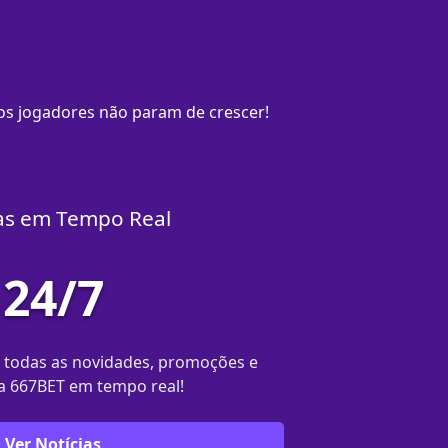
 os jogadores não param de crescer!
as em Tempo Real
24/7
e todas as novidades, promoções e
a 667BET em tempo real!
Ver Notícias