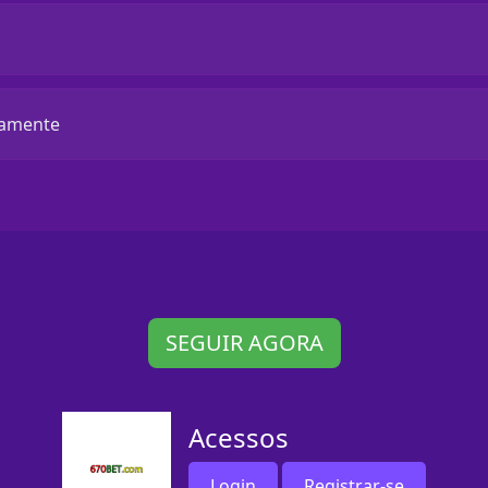
camente
SEGUIR AGORA
Acessos
Login
Registrar-se