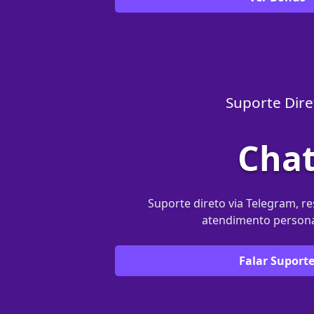
Suporte Dire
Cha
Suporte direto via Telegram, r
atendimento persona
Falar Suport