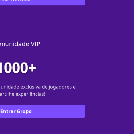
munidade VIP
1000+
unidade exclusiva de jogadores e
rtilhe experiências!
Entrar Grupo