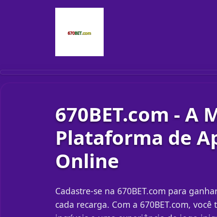
670BET.com - A 
Plataforma de A
Online
Cadastre-se na 670BET.com para ganha
cada recarga. Com a 670BET.com, você