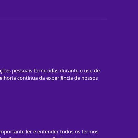
ções pessoais fornecidas durante o uso de
elhoria contínua da experiência de nossos
importante ler e entender todos os termos