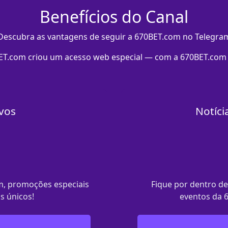
Benefícios do Canal
Descubra as vantagens de seguir a 670BET.com no Telegra
BET.com criou um acesso web especial — com a 670BET.com Br
vos
Notíci
m, promoções especiais
Fique por dentro d
s únicos!
eventos da 