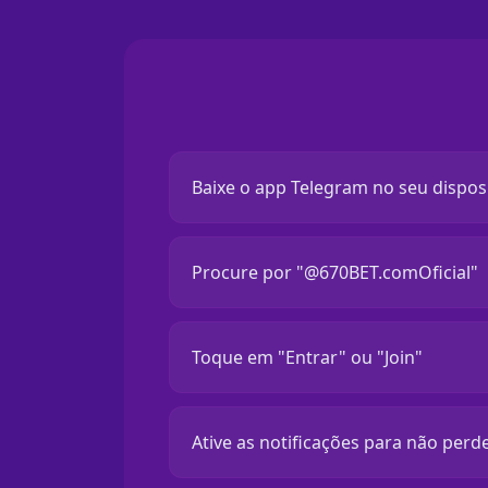
Baixe o app Telegram no seu disposi
Procure por "@670BET.comOficial"
Toque em "Entrar" ou "Join"
Ative as notificações para não perd