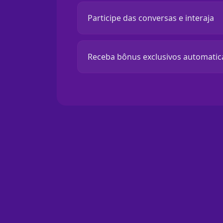
Participe das conversas e interaja
Receba bônus exclusivos automati