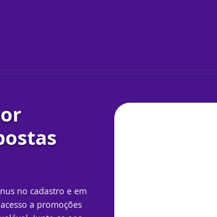
hor
postas
nus no cadastro e em
 acesso a promoções