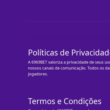
Políticas de Privacida
A 6969BET valoriza a privacidade de seus u
nossos canais de comunicação. Todos os dad
jogadores.
Termos e Condições