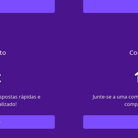
to
Co
t
espostas rápidas e
Junte-se a uma com
lizado!
compa
e