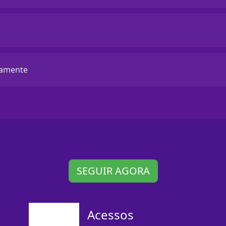
camente
SEGUIR AGORA
Acessos