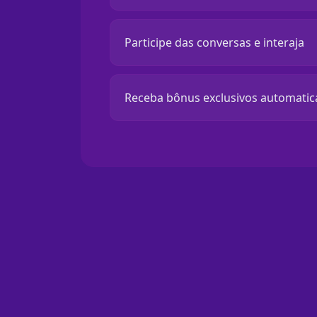
Participe das conversas e interaja
Receba bônus exclusivos automati