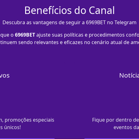
Benefícios do Canal
Descubra as vantagens de seguir a 6969BET no Telegram
 que o
6969BET
ajuste suas políticas e procedimentos conf
inuem sendo relevantes e eficazes no cenário atual de ame
vos
Notíci
m, promoções especiais
Fique por dentro d
s únicos!
eventos da