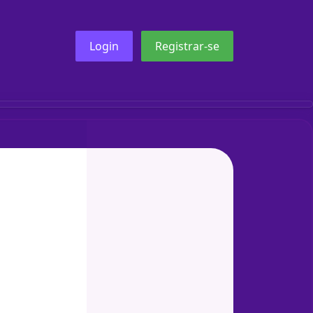
Login
Registrar-se