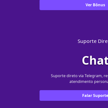
Ver Bônus
Suporte Dire
Cha
Suporte direto via Telegram, r
atendimento persona
Falar Suport