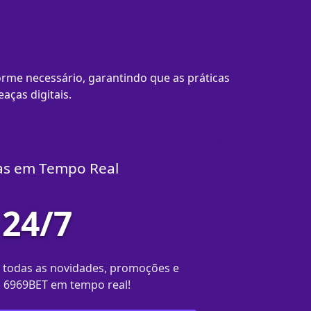
orme necessário, garantindo que as práticas
aças digitais.
as em Tempo Real
24/7
e todas as novidades, promoções e
 6969BET em tempo real!