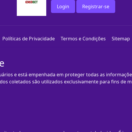
Login
Registrar-se
Políticas de Privacidade
Termos e Condições
Sitemap
de
suários e está empenhada em proteger todas as informaçõe
os coletados são utilizados exclusivamente para fins de m