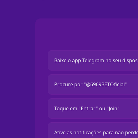
Baixe o app Telegram no seu disposi
Procure por "@6969BETOficial"
Toque em "Entrar" ou "Join"
Ative as notificações para não perd