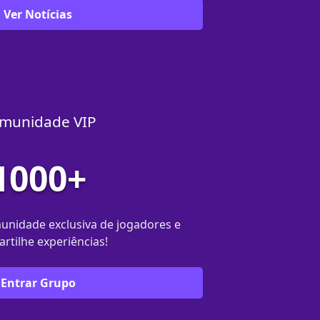
Ver Notícias
munidade VIP
1000+
unidade exclusiva de jogadores e
rtilhe experiências!
Entrar Grupo