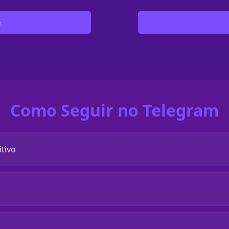
e
Como Seguir no Telegram
tivo