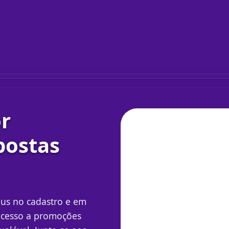
or
postas
us no cadastro e em
acesso a promoções