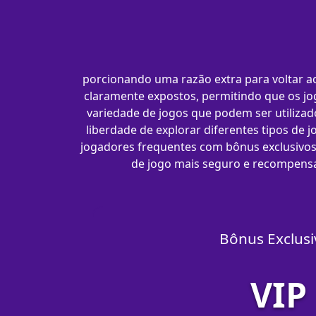
porcionando uma razão extra para voltar 
claramente expostos, permitindo que os jog
variedade de jogos que podem ser utilizad
liberdade de explorar diferentes tipos de 
jogadores frequentes com bônus exclusivos,
de jogo mais seguro e recompensad
Bônus Exclusi
VIP