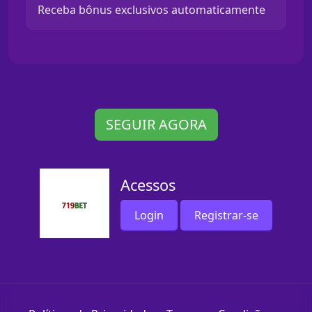
Receba bônus exclusivos automaticamente
SEGUIR AGORA
Acessos
Login
Registrar-se