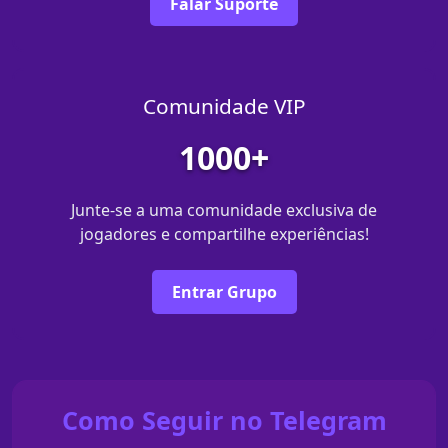
Falar Suporte
Comunidade VIP
1000+
Junte-se a uma comunidade exclusiva de
jogadores e compartilhe experiências!
Entrar Grupo
Como Seguir no Telegram