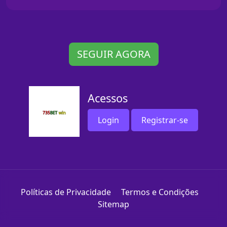
SEGUIR AGORA
Acessos
Login
Registrar-se
Políticas de Privacidade
Termos e Condições
Sitemap