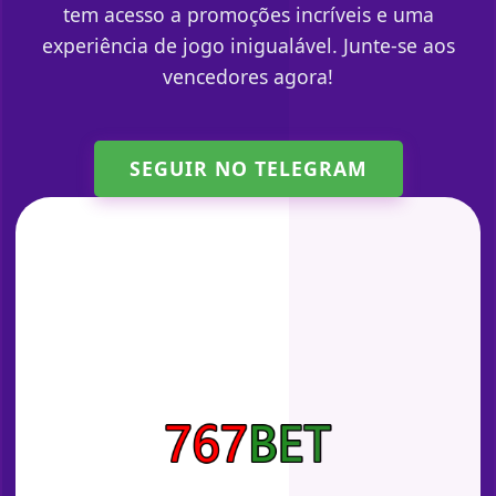
tem acesso a promoções incríveis e uma
experiência de jogo inigualável. Junte-se aos
vencedores agora!
SEGUIR NO TELEGRAM