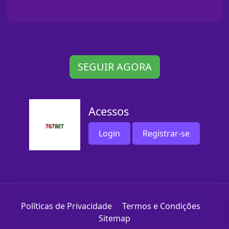
SEGUIR AGORA
Acessos
Login
Registrar-se
Políticas de Privacidade
Termos e Condições
Sitemap