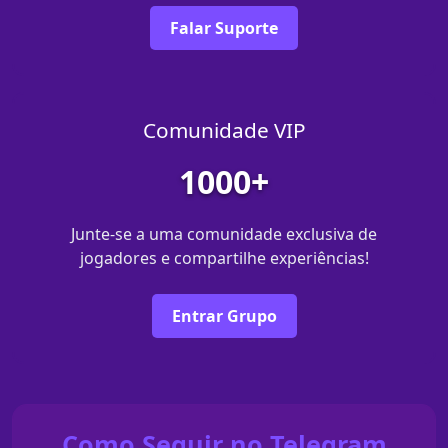
Falar Suporte
Comunidade VIP
1000+
Junte-se a uma comunidade exclusiva de
jogadores e compartilhe experiências!
Entrar Grupo
Como Seguir no Telegram