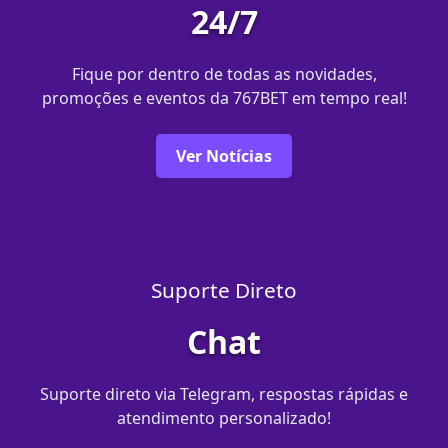
24/7
Fique por dentro de todas as novidades,
promoções e eventos da 767BET em tempo real!
Ver Notícias
Suporte Direto
Chat
Suporte direto via Telegram, respostas rápidas e
atendimento personalizado!