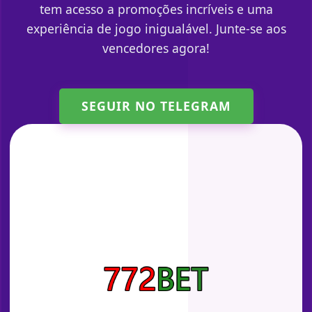
tem acesso a promoções incríveis e uma
experiência de jogo inigualável. Junte-se aos
vencedores agora!
SEGUIR NO TELEGRAM