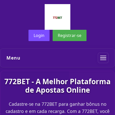
Login
Registrar-se
Menu
772BET - A Melhor Plataforma
de Apostas Online
Cadastre-se na 772BET para ganhar bônus no
cadastro e em cada recarga. Com a 772BET, você