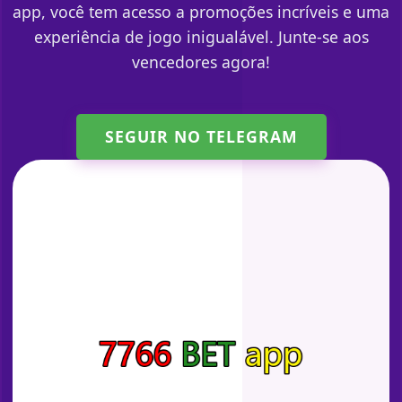
app, você tem acesso a promoções incríveis e uma
experiência de jogo inigualável. Junte-se aos
vencedores agora!
SEGUIR NO TELEGRAM