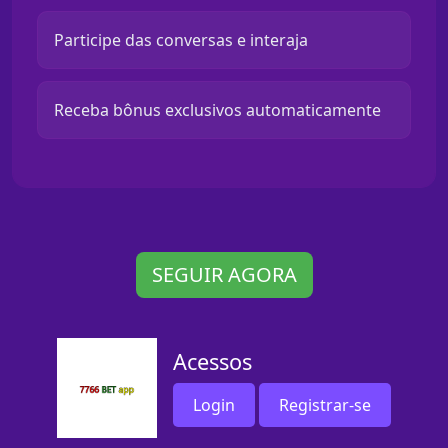
Participe das conversas e interaja
Receba bônus exclusivos automaticamente
SEGUIR AGORA
Acessos
Login
Registrar-se