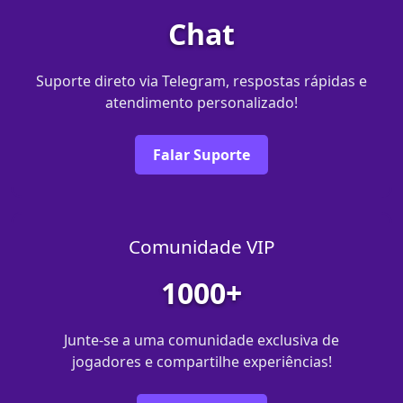
Chat
Suporte direto via Telegram, respostas rápidas e
atendimento personalizado!
Falar Suporte
Comunidade VIP
1000+
Junte-se a uma comunidade exclusiva de
jogadores e compartilhe experiências!