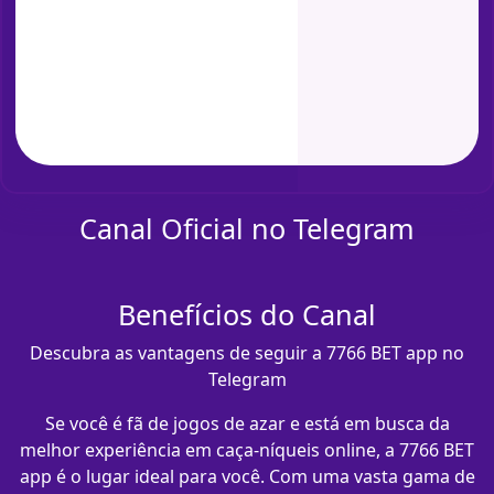
Canal Oficial no Telegram
Benefícios do Canal
Descubra as vantagens de seguir a 7766 BET app no
Telegram
Se você é fã de jogos de azar e está em busca da
melhor experiência em caça-níqueis online, a 7766 BET
app é o lugar ideal para você. Com uma vasta gama de