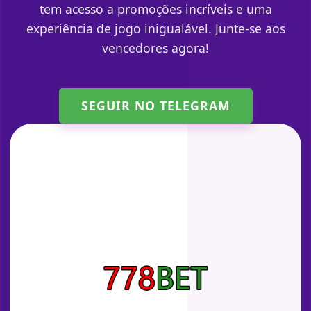
tem acesso a promoções incríveis e uma
experiência de jogo inigualável. Junte-se aos
vencedores agora!
SEGUIR NO TELEGRAM