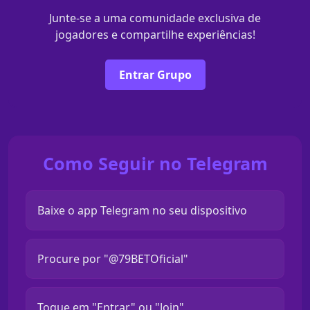
Junte-se a uma comunidade exclusiva de
jogadores e compartilhe experiências!
Entrar Grupo
Como Seguir no Telegram
Baixe o app Telegram no seu dispositivo
Procure por "@79BETOficial"
Toque em "Entrar" ou "Join"