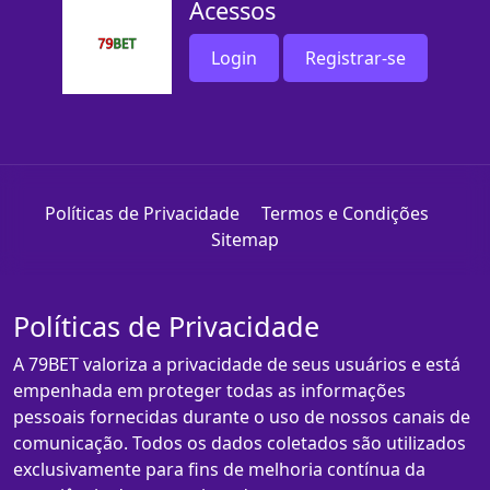
Acessos
Login
Registrar-se
Políticas de Privacidade
Termos e Condições
Sitemap
Políticas de Privacidade
A 79BET valoriza a privacidade de seus usuários e está
empenhada em proteger todas as informações
pessoais fornecidas durante o uso de nossos canais de
comunicação. Todos os dados coletados são utilizados
exclusivamente para fins de melhoria contínua da