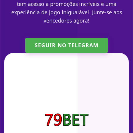
tem acesso a promoções incríveis e uma
experiência de jogo inigualável. Junte-se aos
vencedores agora!
SEGUIR NO TELEGRAM