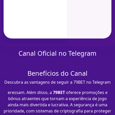
Canal Oficial no Telegram
Benefícios do Canal
Descubra as vantagens de seguir a 79BET no Telegram
eressam. Além disso, a
79BET
oferece promoções e
bônus atraentes que tornam a experiência de jogo
ainda mais divertida e lucrativa. A segurança é uma
prioridade, com sistemas de criptografia para proteger