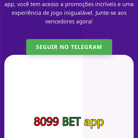
app, você tem acesso a promoções incríveis e uma
experiência de jogo inigualável. Junte-se aos
vencedores agora!
SEGUIR NO TELEGRAM