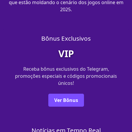
que estão moldando o cenário dos jogos online em
2025.
Bônus Exclusivos
VIP
Receba bônus exclusivos do Telegram,
promoções especiais e códigos promocionais
únicos!
Ver Bônus
Notícias em Tempo Real