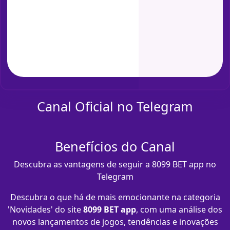
Canal Oficial no Telegram
Benefícios do Canal
Descubra as vantagens de seguir a 8099 BET app no
Telegram
Descubra o que há de mais emocionante na categoria
'Novidades' do site
8099 BET app
, com uma análise dos
novos lançamentos de jogos, tendências e inovações