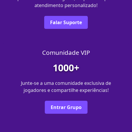
atendimento personalizado!
Falar Suporte
Comunidade VIP
1000+
Junte-se a uma comunidade exclusiva de
jogadores e compartilhe experiências!
Entrar Grupo