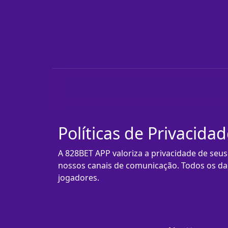
Políticas de Privacida
A 828BET APP valoriza a privacidade de seu
nossos canais de comunicação. Todos os dad
jogadores.