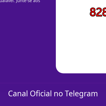
ualável. Junte-se aos
Canal Oficial no Telegram