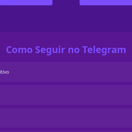
Como Seguir no Telegram
tivo