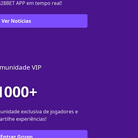
828BET APP em tempo real!
Ver Notícias
munidade VIP
1000+
unidade exclusiva de jogadores e
rtilhe experiências!
Entrar Grupo