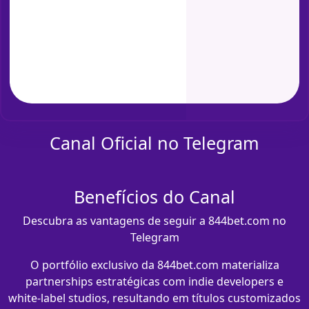
Canal Oficial no Telegram
Benefícios do Canal
Descubra as vantagens de seguir a 844bet.com no
Telegram
O portfólio exclusivo da 844bet.com materializa
partnerships estratégicas com indie developers e
white-label studios, resultando em títulos customizados