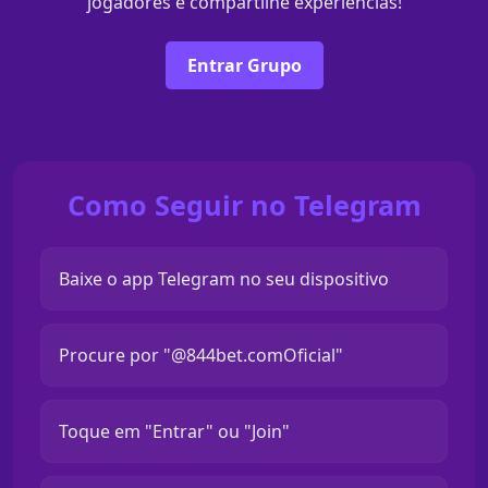
jogadores e compartilhe experiências!
Entrar Grupo
Como Seguir no Telegram
Baixe o app Telegram no seu dispositivo
Procure por "@844bet.comOficial"
Toque em "Entrar" ou "Join"