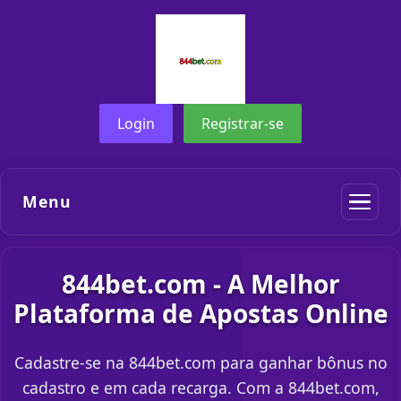
Login
Registrar-se
Menu
844bet.com - A Melhor
Plataforma de Apostas Online
Cadastre-se na 844bet.com para ganhar bônus no
cadastro e em cada recarga. Com a 844bet.com,