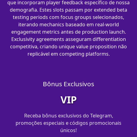
que incorporam player feedback específico de nossa
demografia. Estes slots passam por extended beta
testing periods com focus groups selecionados,
iterando mechanics baseado em real-world
engagement metrics antes de production launch.
Exclusivity agreements asseguram differentiation
competitiva, criando unique value proposition não
replicável em competing platforms.
Bônus Exclusivos
VIP
Receba bônus exclusivos do Telegram,
promoções especiais e códigos promocionais
únicos!