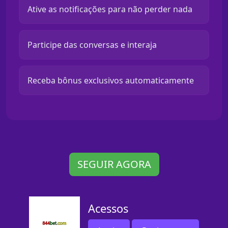
Ative as notificações para não perder nada
Participe das conversas e interaja
Receba bônus exclusivos automaticamente
SEGUIR AGORA
Acessos