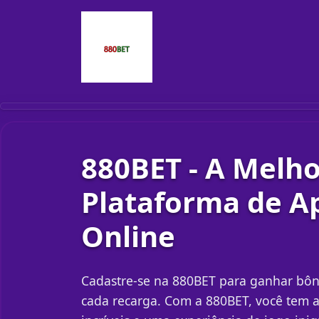
880BET - A Melh
Plataforma de A
Online
Cadastre-se na 880BET para ganhar bôn
cada recarga. Com a 880BET, você tem 