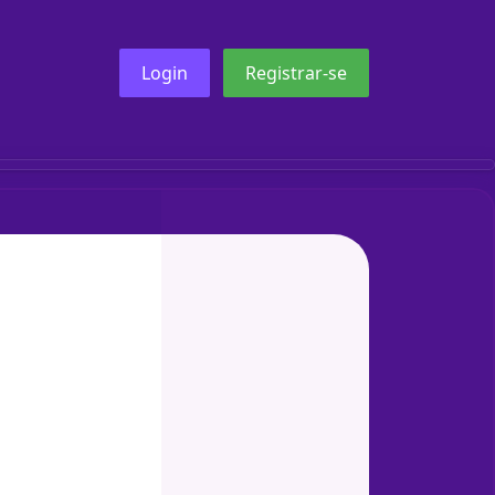
Login
Registrar-se