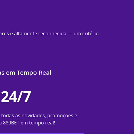
ores é altamente reconhecida — um critério
as em Tempo Real
24/7
e todas as novidades, promoções e
a 880BET em tempo real!