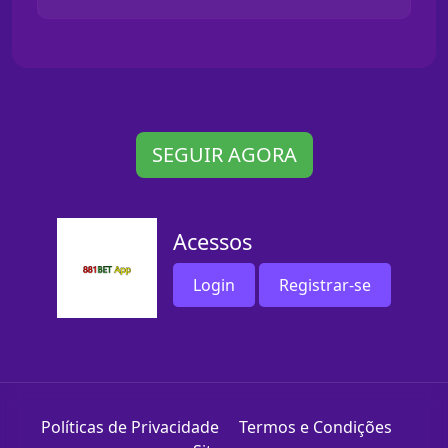
SEGUIR AGORA
Acessos
Login
Registrar-se
Políticas de Privacidade
Termos e Condições