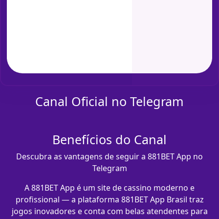
Canal Oficial no Telegram
Benefícios do Canal
Descubra as vantagens de seguir a 881BET App no
Telegram
A 881BET App é um site de cassino moderno e
profissional — a plataforma 881BET App Brasil traz
jogos inovadores e conta com belas atendentes para