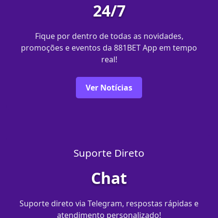
24/7
Fique por dentro de todas as novidades,
promoções e eventos da 881BET App em tempo
real!
Ver Notícias
Suporte Direto
Chat
Suporte direto via Telegram, respostas rápidas e
atendimento personalizado!