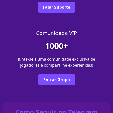
Falar Suporte
Comunidade VIP
1000+
Junte-se a uma comunidade exclusiva de
jogadores e compartilhe experiências!
Entrar Grupo
Como Seguir no Telegram