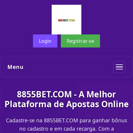
Login
Registrar-se
Menu
8855BET.COM - A Melhor
Plataforma de Apostas Online
Cadastre-se na 8855BET.COM para ganhar bônus
no cadastro e em cada recarga. Com a