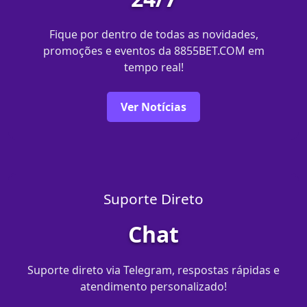
Fique por dentro de todas as novidades,
promoções e eventos da 8855BET.COM em
tempo real!
Ver Notícias
Suporte Direto
Chat
Suporte direto via Telegram, respostas rápidas e
atendimento personalizado!