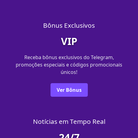
Bônus Exclusivos
VIP
Receba bônus exclusivos do Telegram,
promoções especiais e códigos promocionais
únicos!
Ver Bônus
Notícias em Tempo Real
24/7