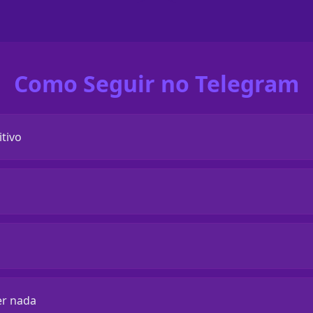
Como Seguir no Telegram
tivo
er nada