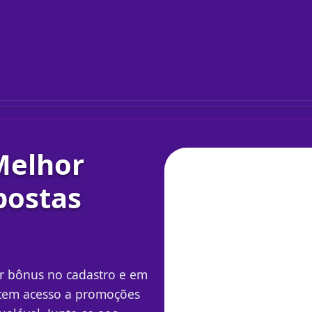
Melhor
postas
r bônus no cadastro e em
 tem acesso a promoções