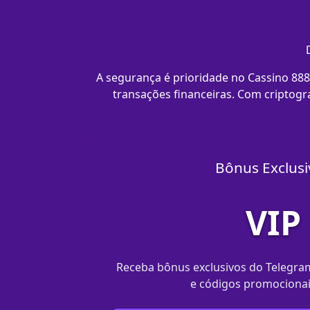
A segurança é prioridade no Cassino 888
transações financeiras. Com criptogr
Bônus Exclusi
VIP
Receba bônus exclusivos do Telegra
e códigos promocionai