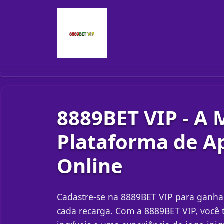
8889BET VIP - A 
Plataforma de A
Online
Cadastre-se na 8889BET VIP para ganha
cada recarga. Com a 8889BET VIP, você