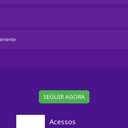
camente
SEGUIR AGORA
Acessos