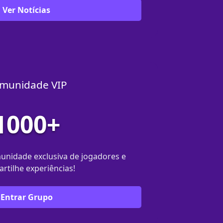
Ver Notícias
munidade VIP
1000+
unidade exclusiva de jogadores e
rtilhe experiências!
Entrar Grupo