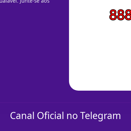
ualável. Junte-se aos
Canal Oficial no Telegram