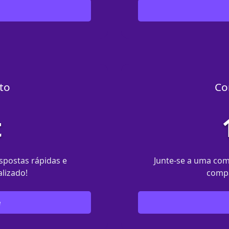
to
Co
t
espostas rápidas e
Junte-se a uma com
lizado!
compa
e