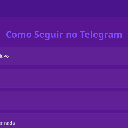
Como Seguir no Telegram
tivo
er nada