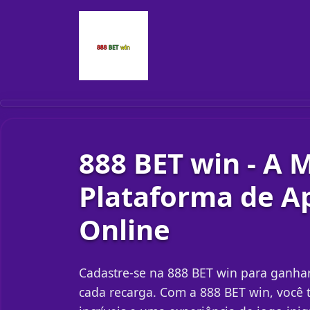
888 BET win - A 
Plataforma de A
Online
Cadastre-se na 888 BET win para ganha
cada recarga. Com a 888 BET win, você