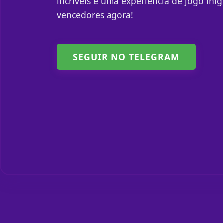
incríveis e uma experiência de jogo inig
vencedores agora!
SEGUIR NO TELEGRAM