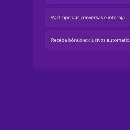
Participe das conversas e interaja
Receba bônus exclusivos automati