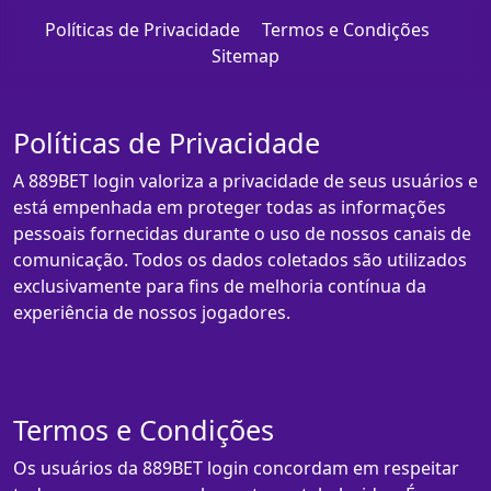
Políticas de Privacidade
Termos e Condições
Sitemap
Políticas de Privacidade
A 889BET login valoriza a privacidade de seus usuários e
está empenhada em proteger todas as informações
pessoais fornecidas durante o uso de nossos canais de
comunicação. Todos os dados coletados são utilizados
exclusivamente para fins de melhoria contínua da
experiência de nossos jogadores.
Termos e Condições
Os usuários da 889BET login concordam em respeitar