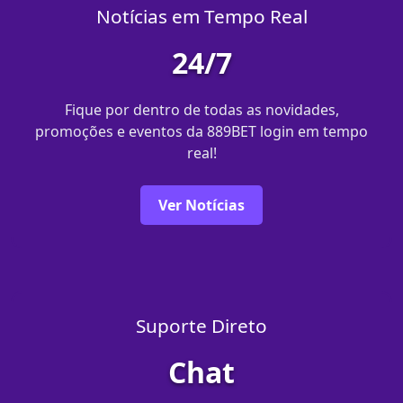
Notícias em Tempo Real
24/7
Fique por dentro de todas as novidades,
promoções e eventos da 889BET login em tempo
real!
Ver Notícias
Suporte Direto
Chat