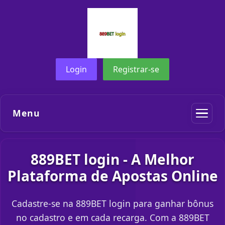
Login
Registrar-se
Menu
889BET login - A Melhor
Plataforma de Apostas Online
Cadastre-se na 889BET login para ganhar bônus
no cadastro e em cada recarga. Com a 889BET