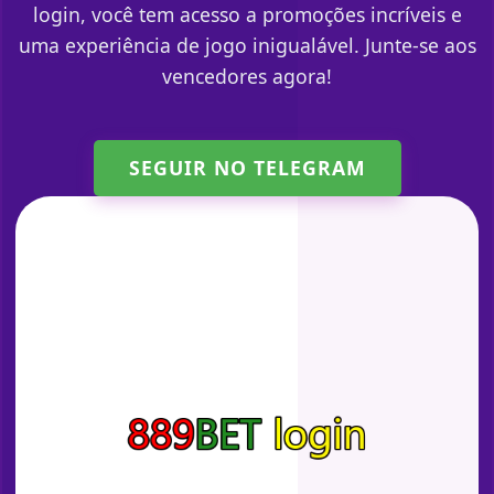
login, você tem acesso a promoções incríveis e
uma experiência de jogo inigualável. Junte-se aos
vencedores agora!
SEGUIR NO TELEGRAM