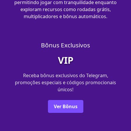
permitindo jogar com tranquilidade enquanto
exploram recursos como rodadas grátis,
multiplicadores e bônus automáticos.
Bônus Exclusivos
VIP
Receba bônus exclusivos do Telegram,
promoções especiais e códigos promocionais
únicos!
Ver Bônus