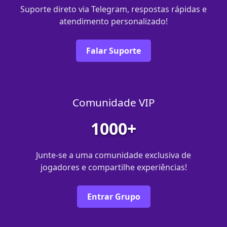
Suporte direto via Telegram, respostas rápidas e
atendimento personalizado!
Falar Suporte
Comunidade VIP
1000+
Junte-se a uma comunidade exclusiva de
jogadores e compartilhe experiências!
Entrar Grupo