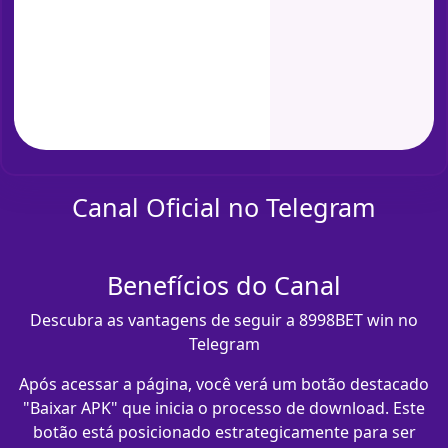
Canal Oficial no Telegram
Benefícios do Canal
Descubra as vantagens de seguir a 8998BET win no
Telegram
Após acessar a página, você verá um botão destacado
"Baixar APK" que inicia o processo de download. Este
botão está posicionado estrategicamente para ser