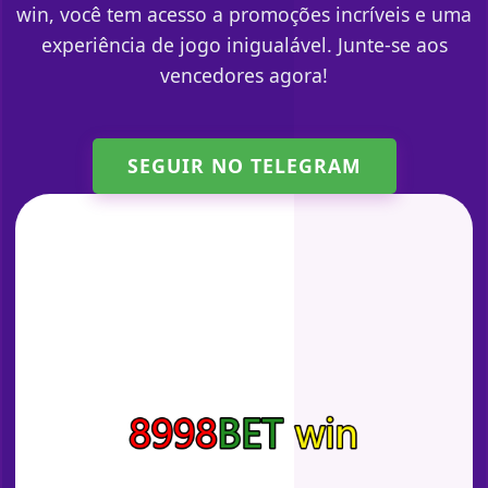
win, você tem acesso a promoções incríveis e uma
experiência de jogo inigualável. Junte-se aos
vencedores agora!
SEGUIR NO TELEGRAM