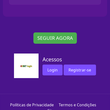
SEGUIR AGORA
Acessos
Login
Registrar-se
Políticas de Privacidade
Termos e Condições