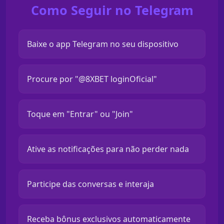
Como Seguir no Telegram
Baixe o app Telegram no seu dispositivo
Procure por "@8XBET loginOficial"
Toque em "Entrar" ou "Join"
Ative as notificações para não perder nada
Participe das conversas e interaja
Receba bônus exclusivos automaticamente