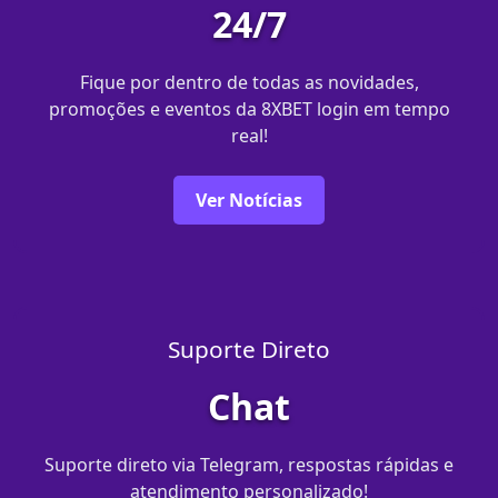
24/7
Fique por dentro de todas as novidades,
promoções e eventos da 8XBET login em tempo
real!
Ver Notícias
Suporte Direto
Chat
Suporte direto via Telegram, respostas rápidas e
atendimento personalizado!