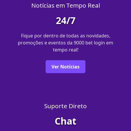
Notícias em Tempo Real
24/7
Fique por dentro de todas as novidades,
promoções e eventos da 9000 bet login em
tempo real!
Ver Notícias
Suporte Direto
Chat