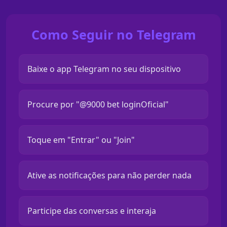
Como Seguir no Telegram
Baixe o app Telegram no seu dispositivo
Procure por "@9000 bet loginOficial"
Toque em "Entrar" ou "Join"
Ative as notificações para não perder nada
Participe das conversas e interaja