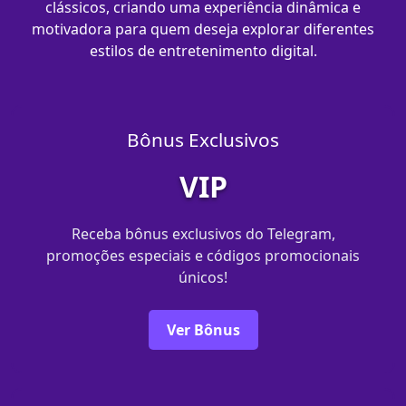
clássicos, criando uma experiência dinâmica e
motivadora para quem deseja explorar diferentes
estilos de entretenimento digital.
Bônus Exclusivos
VIP
Receba bônus exclusivos do Telegram,
promoções especiais e códigos promocionais
únicos!
Ver Bônus