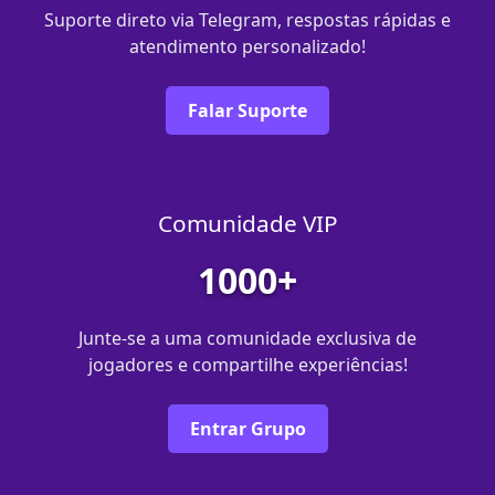
Suporte direto via Telegram, respostas rápidas e
atendimento personalizado!
Falar Suporte
Comunidade VIP
1000+
Junte-se a uma comunidade exclusiva de
jogadores e compartilhe experiências!
Entrar Grupo