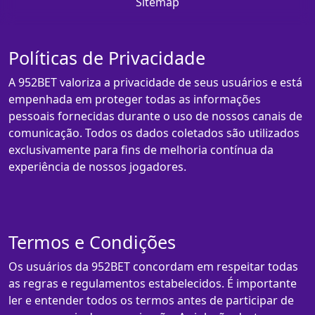
Sitemap
Políticas de Privacidade
A 952BET valoriza a privacidade de seus usuários e está
empenhada em proteger todas as informações
pessoais fornecidas durante o uso de nossos canais de
comunicação. Todos os dados coletados são utilizados
exclusivamente para fins de melhoria contínua da
experiência de nossos jogadores.
Termos e Condições
Os usuários da 952BET concordam em respeitar todas
as regras e regulamentos estabelecidos. É importante
ler e entender todos os termos antes de participar de