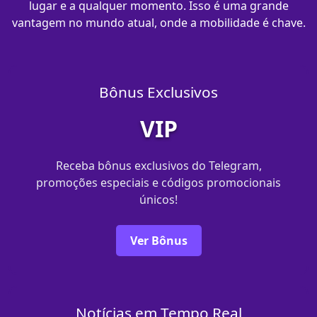
lugar e a qualquer momento. Isso é uma grande
vantagem no mundo atual, onde a mobilidade é chave.
Bônus Exclusivos
VIP
Receba bônus exclusivos do Telegram,
promoções especiais e códigos promocionais
únicos!
Ver Bônus
Notícias em Tempo Real