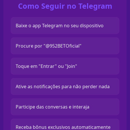
Como Seguir no Telegram
Baixe o app Telegram no seu dispositivo
Procure por "@952BETOficial"
Toque em "Entrar" ou "Join"
Ative as notificações para não perder nada
Participe das conversas e interaja
Receba bônus exclusivos automaticamente