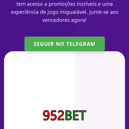
tem acesso a promoções incríveis e uma
experiência de jogo inigualável. Junte-se aos
vencedores agora!
SEGUIR NO TELEGRAM