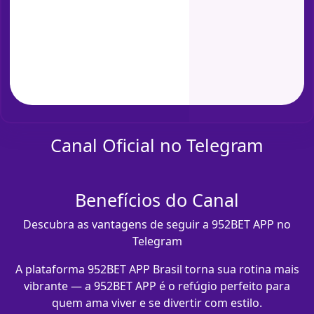
Canal Oficial no Telegram
Benefícios do Canal
Descubra as vantagens de seguir a 952BET APP no
Telegram
A plataforma 952BET APP Brasil torna sua rotina mais
vibrante — a 952BET APP é o refúgio perfeito para
quem ama viver e se divertir com estilo.