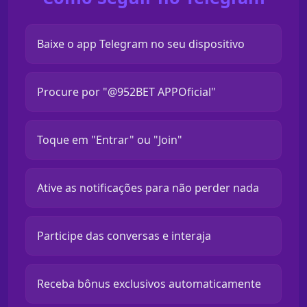
Baixe o app Telegram no seu dispositivo
Procure por "@952BET APPOficial"
Toque em "Entrar" ou "Join"
Ative as notificações para não perder nada
Participe das conversas e interaja
Receba bônus exclusivos automaticamente