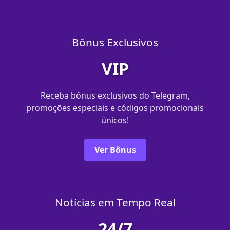
Bônus Exclusivos
VIP
Receba bônus exclusivos do Telegram,
promoções especiais e códigos promocionais
únicos!
Ver Bônus
Notícias em Tempo Real
24/7