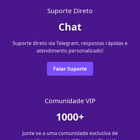
Suporte Direto
Chat
Suporte direto via Telegram, respostas rápidas e
atendimento personalizado!
Falar Suporte
Comunidade VIP
1000+
Junte-se a uma comunidade exclusiva de