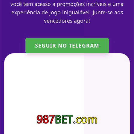
você tem acesso a promoções incríveis e uma
experiência de jogo inigualável. Junte-se aos
vencedores agora!
SEGUIR NO TELEGRAM