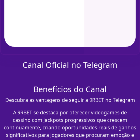
Canal Oficial no Telegram
Benefícios do Canal
Descubra as vantagens de seguir a 9RBET no Telegram
A 9RBET se destaca por oferecer videogames de
cassino com jackpots progressivos que crescem
continuamente, criando oportunidades reais de ganhos
significativos para jogadores que procuram emoção e