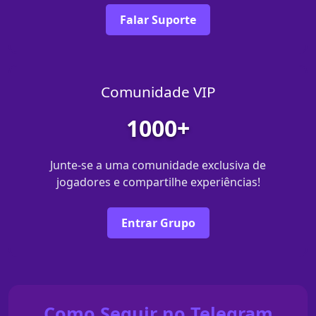
Falar Suporte
Comunidade VIP
1000+
Junte-se a uma comunidade exclusiva de
jogadores e compartilhe experiências!
Entrar Grupo
Como Seguir no Telegram