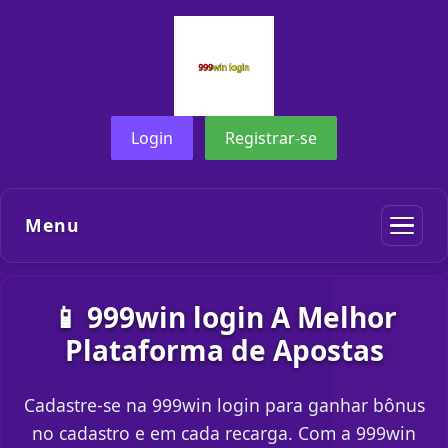
Login
Registrar-se
Menu
📱 999win login A Melhor
Plataforma de Apostas
Cadastre-se na 999win login para ganhar bônus
no cadastro e em cada recarga. Com a 999win