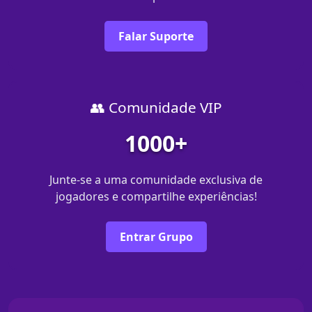
Falar Suporte
👥 Comunidade VIP
1000+
Junte-se a uma comunidade exclusiva de
jogadores e compartilhe experiências!
Entrar Grupo