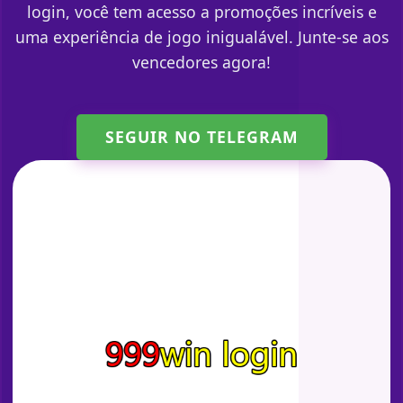
login, você tem acesso a promoções incríveis e
uma experiência de jogo inigualável. Junte-se aos
vencedores agora!
SEGUIR NO TELEGRAM