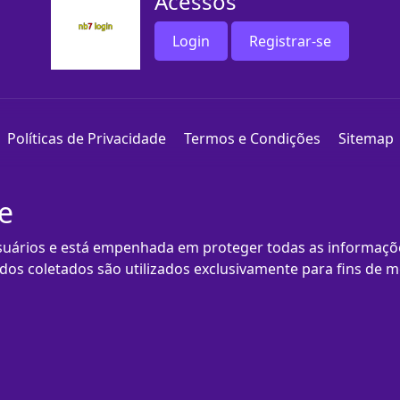
Acessos
Login
Registrar-se
Políticas de Privacidade
Termos e Condições
Sitemap
de
 usuários e está empenhada em proteger todas as informaçõ
os coletados são utilizados exclusivamente para fins de m