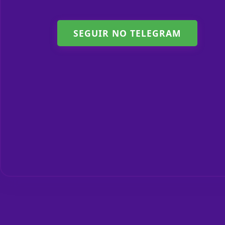
SEGUIR NO TELEGRAM