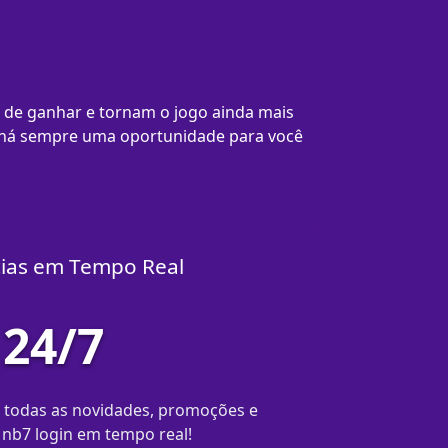
 de ganhar e tornam o jogo ainda mais
, há sempre uma oportunidade para você
cias em Tempo Real
24/7
e todas as novidades, promoções e
 nb7 login em tempo real!