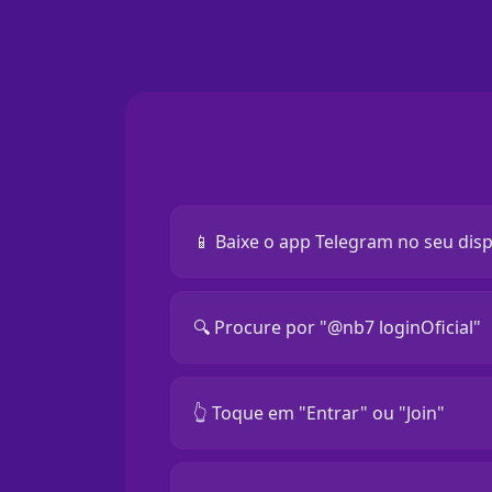
📱 Baixe o app Telegram no seu disp
🔍 Procure por "@nb7 loginOficial"
👆 Toque em "Entrar" ou "Join"