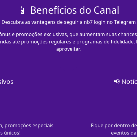
📱 Benefícios do Canal
Descubra as vantagens de seguir a nb7 login no Telegram
ônus e promoções exclusivas, que aumentam suas chances
ndas até promoções regulares e programas de fidelidade
aproveitar.
sivos
📢 Notí
m, promoções especiais
Fique por dentro d
s únicos!
eventos da