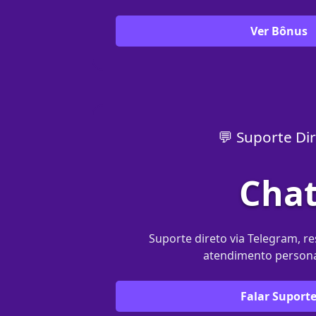
Ver Bônus
💬 Suporte Di
Cha
Suporte direto via Telegram, r
atendimento persona
Falar Suport