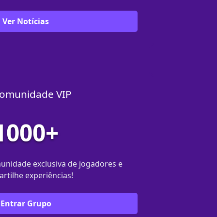
Ver Notícias
Comunidade VIP
1000+
unidade exclusiva de jogadores e
rtilhe experiências!
Entrar Grupo