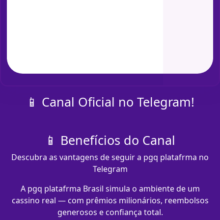
📱 Canal Oficial no Telegram!
📱 Benefícios do Canal
Descubra as vantagens de seguir a pgq platafrma no
Telegram
A pgq platafrma Brasil simula o ambiente de um
cassino real — com prêmios milionários, reembolsos
generosos e confiança total.