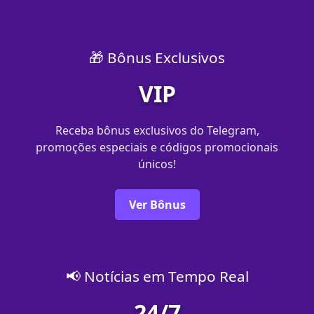
🎁 Bônus Exclusivos
VIP
Receba bônus exclusivos do Telegram,
promoções especiais e códigos promocionais
únicos!
Ver Bônus
📢 Notícias em Tempo Real
24/7