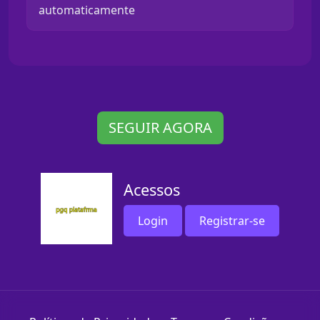
automaticamente
SEGUIR AGORA
Acessos
Login
Registrar-se