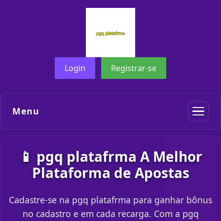
Login
Registrar-se
Menu
📱 pgq platafrma A Melhor
Plataforma de Apostas
Cadastre-se na pgq platafrma para ganhar bônus
no cadastro e em cada recarga. Com a pgq